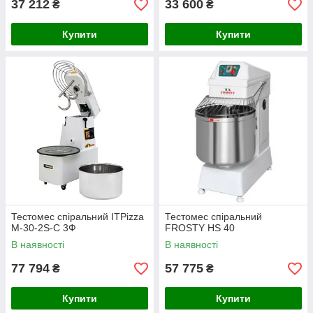
37 212
33 600
₴
₴
Купити
Купити
Тестомес спіральний ITPizza
Тестомес спіральний
M-30-2S-С 3Ф
FROSTY HS 40
В наявності
В наявності
77 794
57 775
₴
₴
Купити
Купити