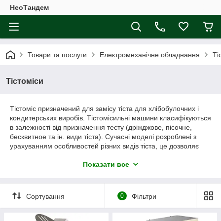
НеоТандем
Товари та послуги
Електромеханічне обладнання
Ті
Тістоміси
Тістоміс призначений для замісу тіста для хлібобулочних і
кондитерських виробів. Тістомісильні машини класифікуються
в залежності від призначення тесту (дріжджове, пісочне,
бесквитное та ін. види тіста). Сучасні моделі розроблені з
урахуванням особливостей різних видів тіста, це дозволяє
значно збільшити якість тесту, а в результаті добитися
Показати все
чудового смаку випічки. По потужності і об'єму діжі, а також
количетво швидкостей (1-2 швидкості). Таким чином ви
можете підібрати саме ту модель, яка буде оптимально
підходити саме під Ваші потреби.
Сортування
0
Фільтри