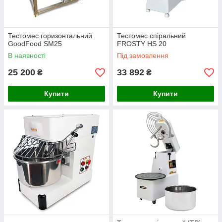
Тестомес горизонтальний
Тестомес спіральний
GoodFood SM25
FROSTY HS 20
В наявності
Під замовлення
25 200
33 892
₴
₴
Купити
Купити