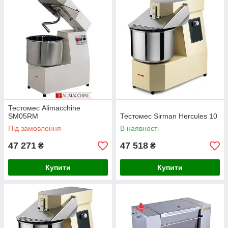
Тестомес Alimacchine
SM05RM
Тестомес Sirman Hercules 10
Під замовлення
В наявності
47 271
47 518
₴
₴
Купити
Купити