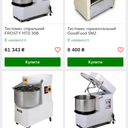
Тестомес спіральний
Тестомес горизонтальний
FROSTY HTD 30B
GoodFood SM2
В наявності
В наявності
61 343
8 400
₴
₴
Купити
Купити