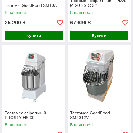
Тестомес спіральний ITPizza
Тістоміс GoodFood ЅМ10А
M-20-2S-С 3Ф
В наявності
В наявності
25 200
67 636
₴
₴
Купити
Купити
Тестомес спіральний
Тестомес GoodFood
FROSTY HS 30
SM20T2V
В наявності
В наявності