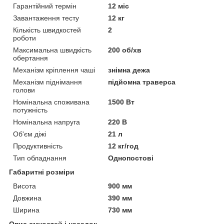
Гарантійний термін
12 міс
Завантаження тесту
12 кг
Кількість швидкостей
2
роботи
Максимальна швидкість
200 об/хв
обертання
Механізм кріплення чаші
знімна дежа
Механізм піднімання
підйомна траверса
голови
Номінальна споживана
1500 Вт
потужність
Номінальна напруга
220 В
Об'єм діжі
21 л
Продуктивність
12 кг/год
Тип обладнання
Однопостові
Габаритні розміри
Висота
900 мм
Довжина
390 мм
Ширина
730 мм
Опис ємностей і насадок