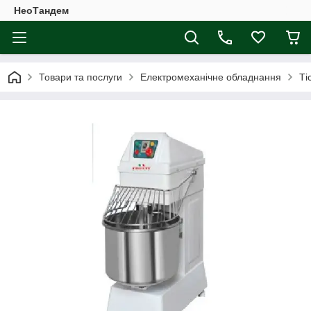
НеоТандем
Товари та послуги
Електромеханічне обладнання
Ті