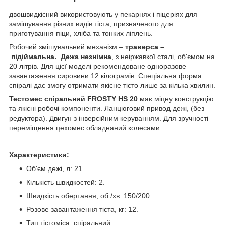
двошвидкісний використовують у пекарнях і піцеріях для
замішування різних видів тіста, призначеного для
приготування піци, хліба та тонких ліплень.
Робочий змішувальний механізм –
траверса
–
підіймальна.
Дежа незнімна
, з неіржавкої сталі, об'ємом на
20 літрів. Для цієї моделі рекомендоване одноразове
завантаження сировини 12 кілограмів. Спеціальна форма
спіралі дає змогу отримати якісне тісто лише за кілька хвилин.
Тестомес спіральний
FROSTY HS 20
має міцну конструкцію
та якісні робочі компоненти. Ланцюговий привод дежі, (без
редуктора). Двигун з інверсійним керуванням. Для зручності
переміщення цехомес обладнаний колесами.
Характеристики:
Об'єм дежі, л: 21.
Кількість швидкостей: 2.
Швидкість обертання, об./хв: 150/200.
Розове завантаження тіста, кг: 12.
Тип тістоміса: спіральний.