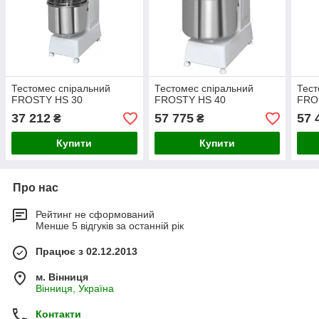
Тестомес спіральний
Тестомес спіральний
Тест
FROSTY HS 30
FROSTY HS 40
FRO
37 212
57 775
57 
₴
₴
Купити
Купити
Про нас
Рейтинг не сформований
Менше 5 відгуків за останній рік
Працює з 02.12.2013
м. Вінниця
Вінниця, Україна
Контакти