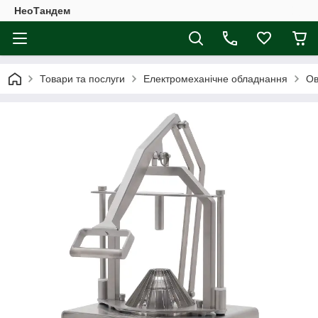
НеоТандем
Товари та послуги
Електромеханічне обладнання
Ов