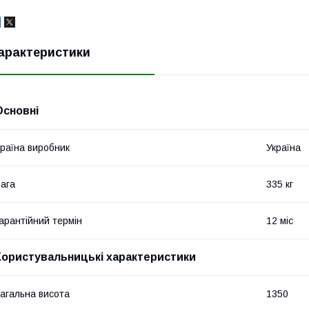
арактеристики
Основні
раїна виробник
Україна
ага
335 кг
арантійний термін
12 міс
Користувальницькі характеристики
агальна висота
1350