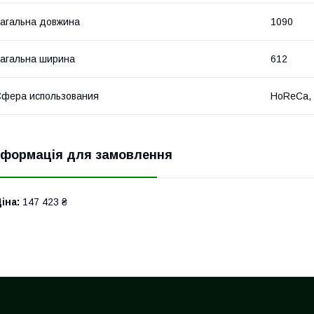
агальна довжина
1090
агальна ширина
612
фера использования
HoReCa, 
нформація для замовлення
іна:
147 423 ₴