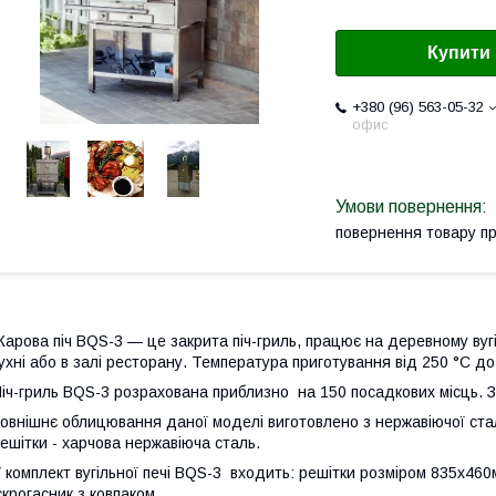
Купити
+380 (96) 563-05-32
офис
повернення товару п
арова піч ВQS-3 — це закрита піч-гриль, працює на деревному ву
ухні або в залі ресторану. Температура приготування від 250 °C до
іч-гриль ВQS-3 розрахована приблизно на 150 посадкових місць. З
овнішнє облицювання даної моделі виготовлено з нержавіючої ста
ешітки - харчова нержавіюча сталь.
 комплект вугільної печі ВQS-3 входить: решітки розміром 835х460мм
скрогасник з ковпаком.