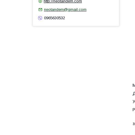
http://neotandem.com
neotandem@gmail.com
0965630532
М
Д
У
Р
З
з