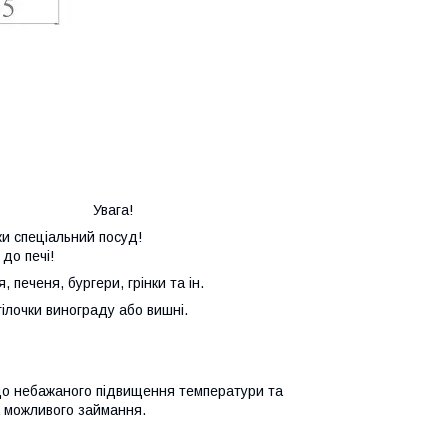
Увага!
ки спеціальний посуд!
до печі!
 печеня, бургери, грінки та ін.
ілочки винограду або вишні.
небажаного підвищення температури та
а можливого займання.