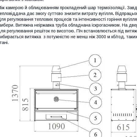
іж камерою й облицюванням прокладений шар термоізоляції. Завдяк
епловіддача дає змогу
суттєво знизити витрату вугілля
.
Відпрацьов
ля регулювання теплових процесів та інтенсивності горіння вугілля 
ибери. Витяжна неіржавка труба обладнана іскрогасником. На две
ля регулювання решіток по висотою. Піч встановлюється під вит
ибирається витяжка з потужністю не менш ніж 3000 м кб/год, таких 
тані.