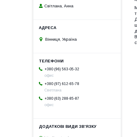
Світлана, Анна
М
т
Д
ш
д
В
Вінниця, Україна
с
+380 (96) 563-05-32
офис
+380 (97) 612-65-78
Светлана
+380 (63) 288-85-87
офис