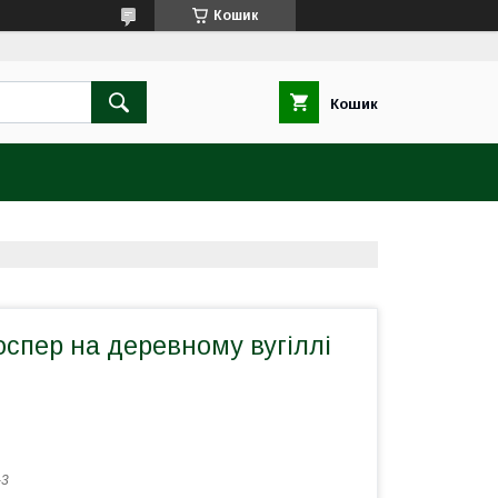
Кошик
Кошик
оспер на деревному вугіллі
-3