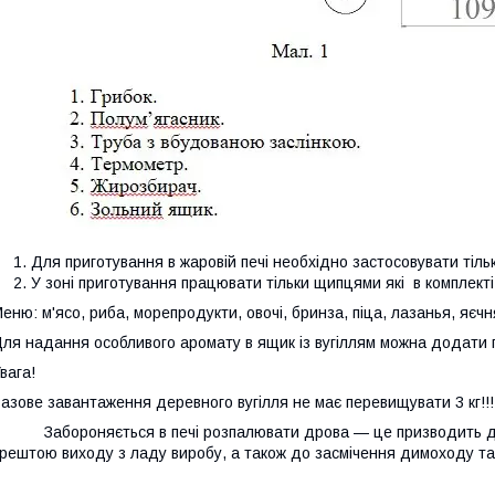
Для приготування в жаровій печі необхідно застосовувати тіль
У зоні приготування працювати тільки щипцями які в комплекті 
еню: м'ясо, риба, морепродукти, овочі, бринза, піца, лазанья, яєчня,
ля надання особливого аромату в ящик із вугіллям можна додати г
вага!
азове завантаження деревного вугілля не має перевищувати 3 кг!!!
абороняється в печі розпалювати дрова — це призводить до 
рештою виходу з ладу виробу, а також до засмічення димоходу т