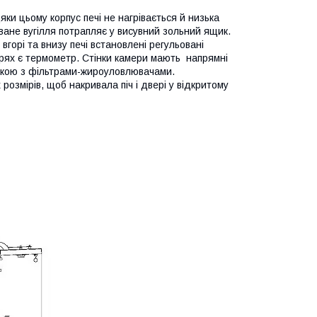
и цьому корпус печі не нагрівається й низька
ане вугілля потрапляє у висувний зольний ящик.
вгорі та внизу печі встановлені регульовані
рях є термометр. Стінки камери мають напрямні
яжкою з фільтрами-жироуловлювачами.
розмірів, щоб накривала піч і двері у відкритому