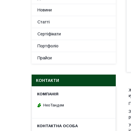
Новини
Статті
Сертіфікати
Портфоліо
Прайси
КОНТАКТИ
Ж
к
П
НеоТандем
З
р
У
і