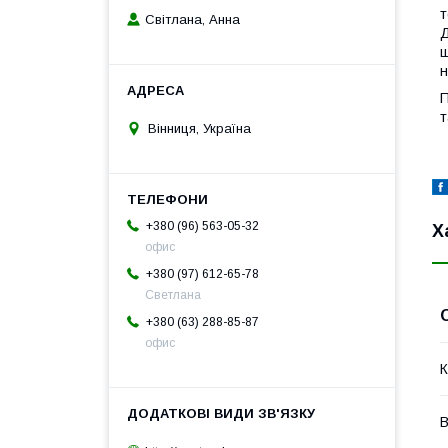
т
Світлана, Анна
Д
ш
н
П
т
Вінниця, Україна
+380 (96) 563-05-32
Х
офис
+380 (97) 612-65-78
Светлана
+380 (63) 288-85-87
офис
К
В