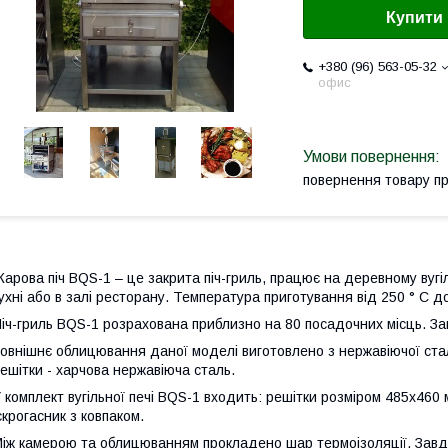
Купити
+380 (96) 563-05-32
офис
повернення товару п
арова піч ВQS-1 – це закрита піч-гриль, працює на деревному вугі
ухні або в залі ресторану. Температура приготування від 250 ° С до
іч-гриль ВQS-1 розрахована приблизно на 80 посадочних місць. Зав
овнішнє облицювання даної моделі виготовлено з нержавіючої ста
ешітки - харчова нержавіюча сталь.
 комплект вугільної печі ВQS-1 входить: решітки розміром 485х460 м
скрогасник з ковпаком.
іж камерою та облицюванням прокладено шар термоізоляції. Завдяк