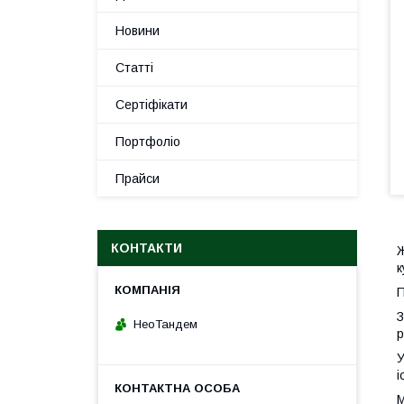
Новини
Статті
Сертіфікати
Портфоліо
Прайси
КОНТАКТИ
Ж
к
П
З
НеоТандем
р
У
і
М