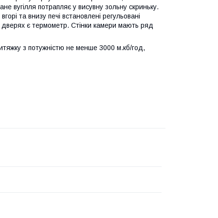
не вугілля потрапляє у висувну зольну скриньку.
вгорі та внизу печі встановлені регульовані
 дверях є термометр. Стінки камери мають ряд
тяжку з потужністю не менше 3000 м.кб/год,