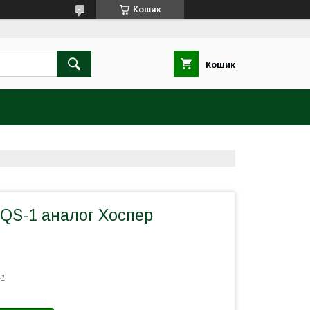
Кошик
Кошик
ВQS-1 аналог Хоспер
-1