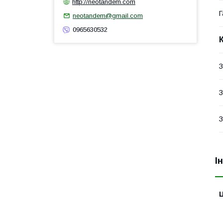
http://neotandem.com
Г
neotandem@gmail.com
0965630532
З
З
З
І
Ц