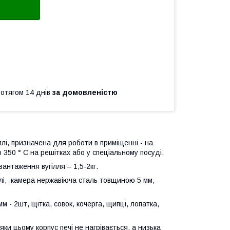
ротягом 14 днів
за домовленістю
ллі, призначена для роботи в приміщенні - на
 350 ° С на решітках або у спеціальному посуді.
антаження вугілля – 1,5-2кг.
лі, камера нержавіюча сталь товщиною 5 мм,
м - 2шт, щітка, совок, кочерга, щипці, лопатка,
и цьому корпус печі не нагрівається, а низька