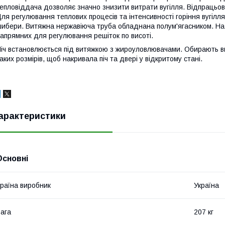
епловіддача дозволяє значно знизити витрати вугілля. Відпрацьова
ля регулювання теплових процесів та інтенсивності горіння вугілля 
ибери. Витяжна нержавіюча труба обладнана полум'ягасником. На
апрямних для регулювання решіток по висоті.
іч встановлюється під витяжкою з жироуловлювачами. Обирають ви
аких розмірів, щоб накривала піч та двері у відкритому стані.
арактеристики
Основні
раїна виробник
Україна
ага
207 кг