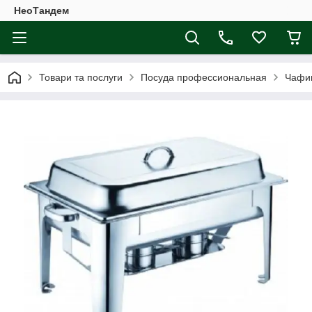
НеоТандем
Товари та послуги
Посуда профессиональная
Чафи