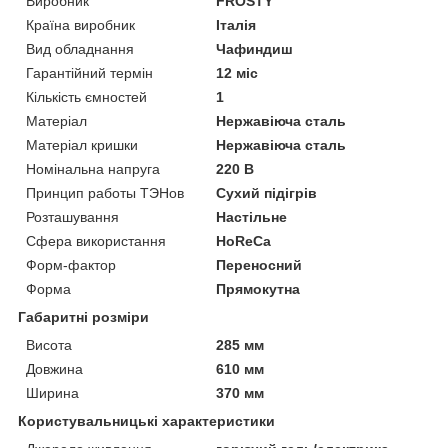
Виробник
FROSTY
Країна виробник
Італія
Вид обладнання
Чафиндиш
Гарантійний термін
12 міс
Кількість ємностей
1
Матеріал
Нержавіюча сталь
Матеріал кришки
Нержавіюча сталь
Номінальна напруга
220 В
Принцип работы ТЭНов
Сухий підігрів
Розташування
Настільне
Сфера використання
HoReCa
Форм-фактор
Переносний
Форма
Прямокутна
Габаритні розміри
Висота
285 мм
Довжина
610 мм
Ширина
370 мм
Користувальницькі характеристики