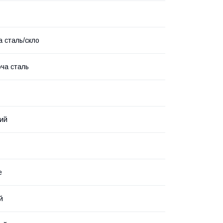
а сталь/скло
ча сталь
ий
е
й