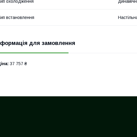
ип охолодження
динамічн
ип встановлення
Настільн
нформація для замовлення
іна:
37 757 ₴