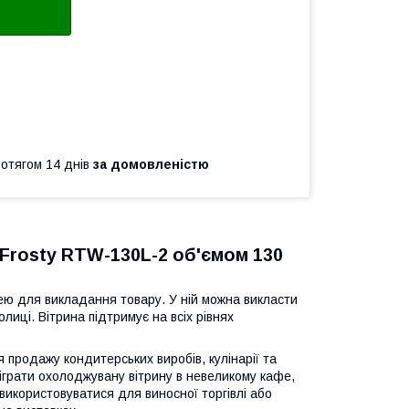
ротягом 14 днів
за домовленістю
Frosty RTW-130L-2 об'ємом 130
ею для викладання товару. У ній можна викласти
лиці. Вітрина підтримує на всіх рівнях
одажу кондитерських виробів, кулінарії та
обіграти охолоджувану вітрину в невеликому кафе,
використовуватися для виносної торгівлі або