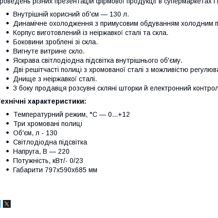
роведень різних презентацій фірмової продукції в супермаркетах і 
Внутрішній корисний об'єм — 130 л.
Динамічне охолодження з примусовим обдуванням холодним пов
Корпус виготовлений із неіржавкої сталі та скла.
Боковини зроблені зі скла.
Вигнуте витрине скло.
Яскрава світлодіодна підсвітка внутрішнього об'єму.
Дві решітчасті полиці з хромованої сталі з можливістю регулю
Днище з неіржавкої сталі.
З боку продавця розсувні скляні шторки й електронний контрол
ехнічні характеристики:
Температурний режим, °C — 0...+12
Три хромовані полиці
Об'єм, л - 130
Світлодіодна підсвітка
Напруга, В — 220
Потужність, кВт/- 0/23
Габарити 797х590х685 мм