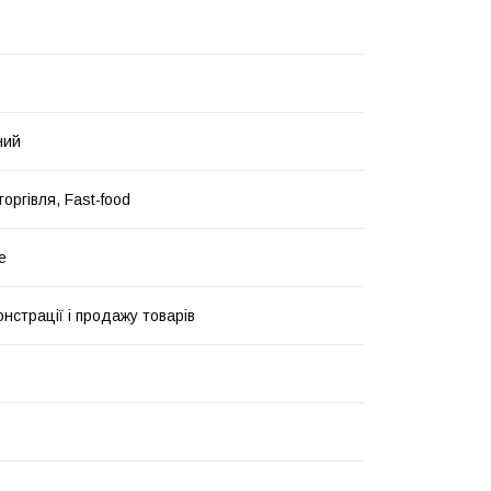
ний
оргівля, Fast-food
е
нстрації і продажу товарів