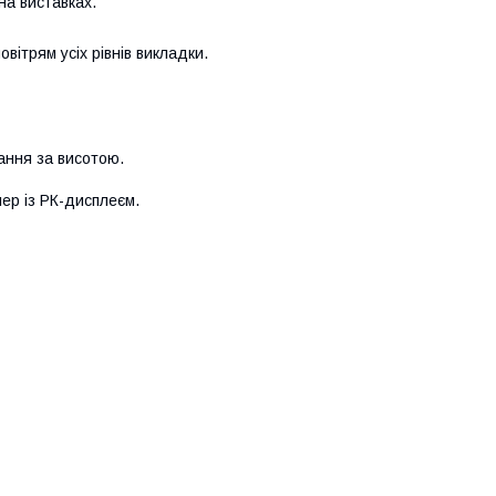
на виставках.
ітрям усіх рівнів викладки.
вання за висотою.
ер із РК-дисплеєм.