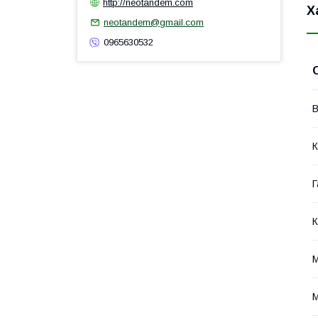
http://neotandem.com
Х
neotandem@gmail.com
0965630532
В
К
Г
К
М
М