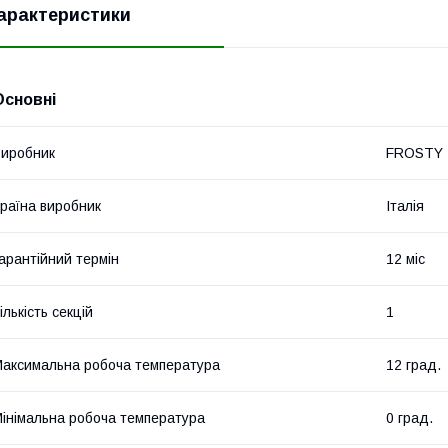
арактеристики
Основні
иробник
FROSTY
раїна виробник
Італія
арантійний термін
12 міс
ількість секцій
1
аксимальна робоча температура
12 град.
інімальна робоча температура
0 град.