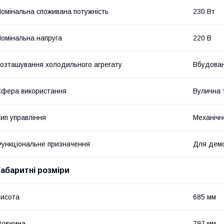
омінальна споживана потужність
230 Вт
омінальна напруга
220 В
озташування холодильного агрегату
Вбудова
фера використання
Вулична т
ип управління
Механічн
ункціональне призначення
Для демо
Габаритні розміри
исота
685 мм
Довжина
797 мм