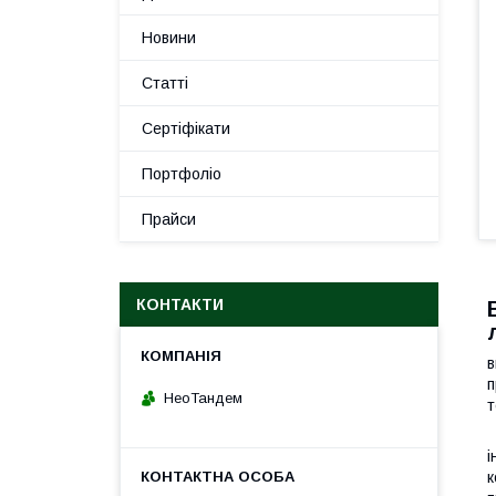
Новини
Статті
Сертіфікати
Портфоліо
Прайси
КОНТАКТИ
в
п
НеоТандем
т
Х
і
к