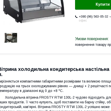
Купити
+380 (96) 563-05-32
офис
повернення товару п
Вітрина холодильна кондитерська настільна 
л.
ирізняється компактними габаритними розмірами та великою площ
родукцію на трьох охолоджуваних рівнях — днищі + 2 решітчасті по
емпературу в діапазоні від 0 до +8 °C.
олодильна вітрина FROSTY RTW 130L-2 чудово підходить для пр
нших продуктів. Її часто купують, щоб поставити на барну стійку, 
ондитерській, кав'ярні. Вітрина FROSTY RTW 130L-2 успішно може 