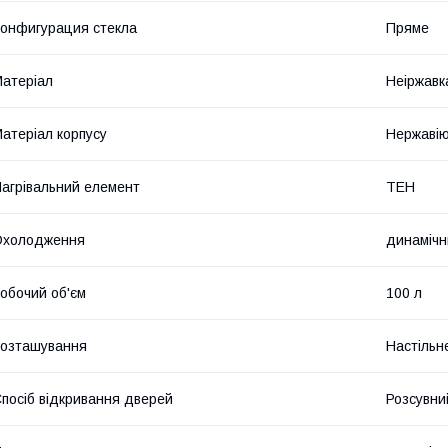
онфигурация стекла
Пряме
атеріал
Неіржавк
атеріал корпусу
Нержавію
агрівальний елемент
ТЕН
Охолодження
динамічн
обочий об'єм
100 л
озташування
Настільн
посіб відкривання дверей
Розсувни