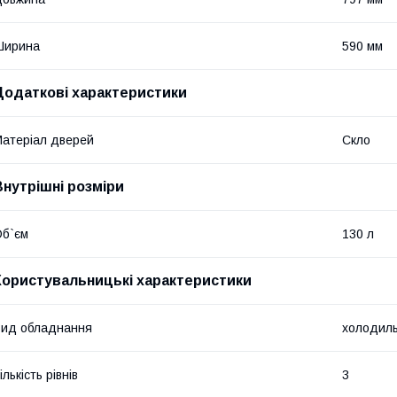
Ширина
590 мм
Додаткові характеристики
атеріал дверей
Скло
Внутрішні розміри
б`єм
130 л
Користувальницькі характеристики
ид обладнання
холодиль
ількість рівнів
3