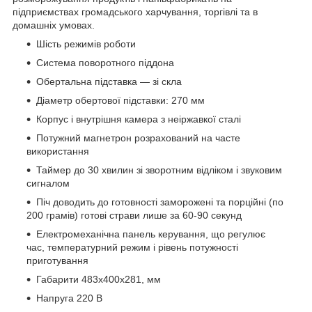
підприємствах громадського харчування, торгівлі та в
домашніх умовах.
Шість режимів роботи
Система поворотного піддона
Обертальна підставка — зі скла
Діаметр обертової підставки: 270 мм
Корпус і внутрішня камера з неіржавкої сталі
Потужний магнетрон розрахований на часте
використання
Таймер до 30 хвилин зі зворотним відліком і звуковим
сигналом
Піч доводить до готовності заморожені та порційні (по
200 грамів) готові страви лише за 60-90 секунд
Електромеханічна панель керування, що регулює
час, температурний режим і рівень потужності
приготування
Габарити 483x400x281, мм
Напруга 220 В