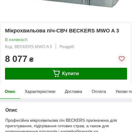
Мікрохвильова піч-СВЧ BECKERS MWO A 3
В наявності
Код: BECKERS MWO A 3
Роздріб
8 077
₴
Купити
Опис
Характеристики
Доставка
Оплата
Умови п
Опис
Професійна мікрохвильова піч BECKERS призначена для
приготування, підігрівання готових страв, а також для
розморожування продуктів і напівфабрикатів на