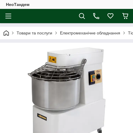
НеоТандем
Товари та послуги
Електромеханічне обладнання
Ті