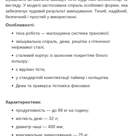
вигляду. У моделі застосована спіраль особливої форми, яка
забезпечує чудовий результат замішування. Тихий, надійний,
безпечний і простий у використанні.
Особливості:
тиха робота — малошумна система трансмісії;
змішувальна спіраль, дежа, решітка з гігієнічної
неіржавкої сталі;
сталевий корпус із захисним покриттям білого
кольору;
є відсікач тіста;
у стандартній комплектації таймер і коліщатка.
Дежа та траверса тістоміса фіксовані
Характеристики:
продуктивність — до 88 кг на годину;
місткість дежі — 32 л;
діаметр чаші — 400 мм;
максимальне завантаження — 25 кг;