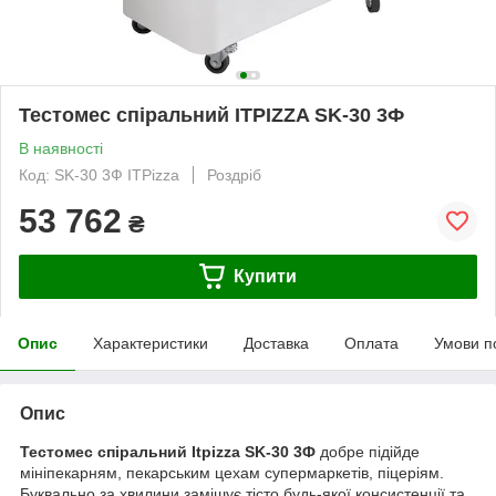
Тестомес спіральний ITPIZZA SK-30 3Ф
В наявності
Код: SK-30 3Ф ITPizza
Роздріб
53 762
₴
Купити
Опис
Характеристики
Доставка
Оплата
Умови п
Опис
Тестомес спіральний Itpizza SK-30 3Ф
добре підійде
мініпекарням, пекарським цехам супермаркетів, піцеріям.
Буквально за хвилини замішує тісто будь-якої консистенції та