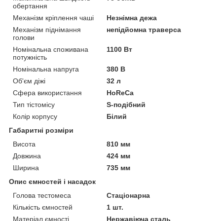
обертання
Механізм кріплення чаші
Незнімна дежа
Механізм піднімання
непідйомна траверса
голови
Номінальна споживана
1100 Вт
потужність
Номінальна напруга
380 В
Об'єм діжі
32 л
Сфера використання
HoReCa
Тип тістомісу
S-подібний
Колір корпусу
Білий
Габаритні розміри
Висота
810 мм
Довжина
424 мм
Ширина
735 мм
Опис ємностей і насадок
Голова тестомеса
Стаціонарна
Кількість ємностей
1 шт.
Матеріал ємності
Нержавіюча сталь