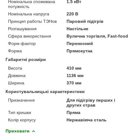
Номінальна споживана
1.5 кВт
потужність
Номінальна напруга
220 В
Принцип работы ТЭНов
Паровий підігрів
Розташування
Настільне
Сфера використання
Вулична торгівля, Fast-food
Форм-фактор
Переносний
Форма
Прямокутна
Габаритні розміри
Висота
410 мм
Довжина
1136 мм
Ширина
370 мм
Користувальницькі характеристики
Призначення
Для підігріву перших і
других страв
Тип кришки
Пряма
Колір корпусу
Нержавіюча сталь
Приховати