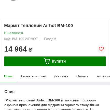
Марміт тепловий Airhot BM-100
В наявності
Код: BM-100 AIRHOT
Роздріб
14 964
₴
Купити
Опис
Характеристики
Доставка
Оплата
Умови п
Опис
Марміт тепловий Airhot BM-100
із захисним прозорим
екраном призначений для підтримки гарячого стану тільки
приготованих страв перед їх подаванням/роздачею. Ця