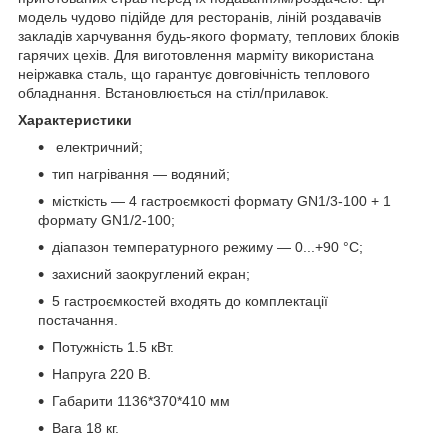
модель чудово підійде для ресторанів, ліній роздавачів
закладів харчування будь-якого формату, теплових блоків
гарячих цехів. Для виготовлення марміту використана
неіржавка сталь, що гарантує довговічність теплового
обладнання. Встановлюється на стіл/прилавок.
Характеристики
електричний;
тип нагрівання — водяний;
місткість — 4 гастроємкості формату GN1/3-100 + 1
формату GN1/2-100;
діапазон температурного режиму — 0...+90 °C;
захисний заокруглений екран;
5 гастроємкостей входять до комплектації
постачання.
Потужність 1.5 кВт.
Напруга 220 В.
Габарити 1136*370*410 мм
Вага 18 кг.