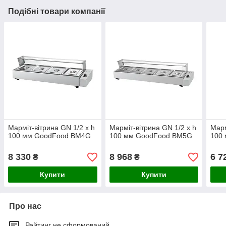
Подібні товари компанії
Марміт-вітрина GN 1/2 х h
Марміт-вітрина GN 1/2 х h
Марм
100 мм GoodFood BM4G
100 мм GoodFood BM5G
100
8 330
8 968
6 7
₴
₴
Купити
Купити
Про нас
Рейтинг не сформований