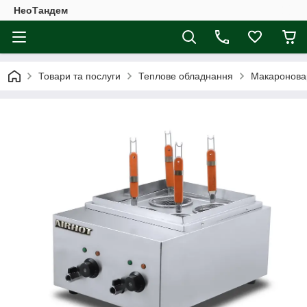
НеоТандем
Товари та послуги
Теплове обладнання
Макаронова