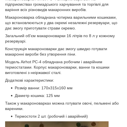
підприємствах громадського харчування та торгівлі для
варіння всіх різновидів макаронних виробів.
Макароноварка обладнана чотирма варильними кошиками,
що встановлюються у два окремі незалежні резервуари, що
дає змогу приготувати страви окремо.
Загальний об'єм макароноварки 16 літрів по 8 л у кожному
резервуарі.
Конструкція макароноварки дає змогу швидко готувати
макаронні вироби без утворення піни.
Модель Airhot PC-4 обладнана робочим і аварійним
термостатами. Корпус макароноварки, ванни та кошики
виготовлені з неіржавкої сталі.
Додаткові характеристики:
Розмір ванни: 170х315х160 мм
Діаметр кошика: 125 мм
Також у макароноварках можна готувати овочі, пельмені або
вареники.
Термостоти 2 шт. (робочий і аварійний)