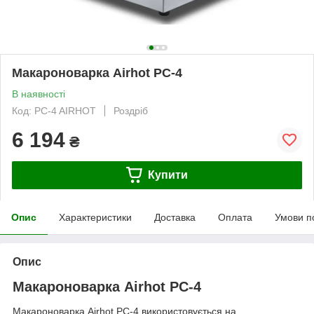
Макароноварка Airhot PC-4
В наявності
Код: PC-4 AIRHOT
Роздріб
6 194
₴
Купити
Опис
Характеристики
Доставка
Оплата
Умови п
Опис
Макароноварка Airhot PC-4
Макароноварка Airhot PC-4 використовується на