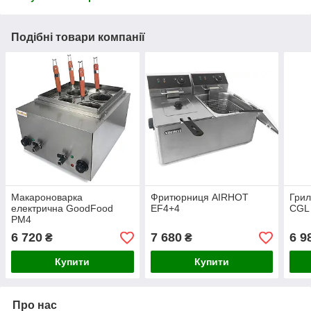
Подібні товари компанії
Макароноварка
Фритюрниця AIRHOT
Грил
електрична GoodFood
EF4+4
CGL
PM4
6 720
7 680
6 9
₴
₴
Купити
Купити
Про нас