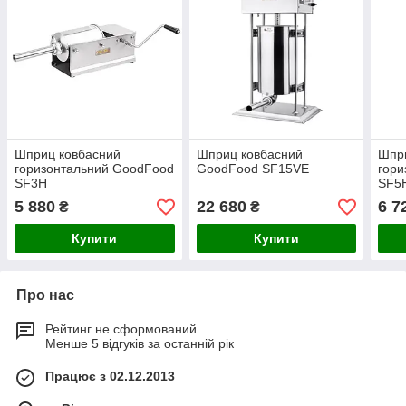
Шприц ковбасний
Шприц ковбасний
Шпр
горизонтальний GoodFood
GoodFood SF15VE
гори
SF3H
SF5
5 880
22 680
6 7
₴
₴
Купити
Купити
Про нас
Рейтинг не сформований
Менше 5 відгуків за останній рік
Працює з 02.12.2013