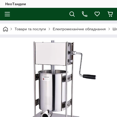
НеоТандем
Товари та послуги
Електромеханічне обладнання
Шп