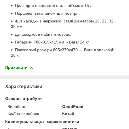
Циліндр із неіржавкої сталі, об'ємом 15 л.
Поршень із клапаном для повітря.
4шт насадки з неіржавкої сталі діаметром 16, 22, 32 і
38 мм.
Дві швидкості набиття ковбас.
Габарити 780х315х415мм. - Вага: 24 кг.
Паковальні розміри 805х370х470 — Вага в упаковці:
26 кг.
Приховати
Характеристики
Основні атрибути
Виробник
GoodFood
Країна виробник
Китай
Користувальницькі характеристики