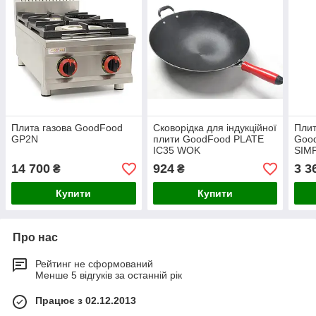
Плита газова GoodFood
Сковорідка для індукційної
Плит
GP2N
плити GoodFood PLATE
Goo
IC35 WOK
SIM
14 700
924
3 3
₴
₴
Купити
Купити
Про нас
Рейтинг не сформований
Менше 5 відгуків за останній рік
Працює з 02.12.2013