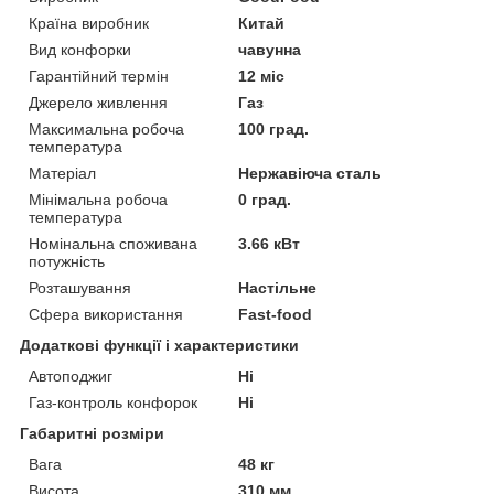
Країна виробник
Китай
Вид конфорки
чавунна
Гарантійний термін
12 міс
Джерело живлення
Газ
Максимальна робоча
100 град.
температура
Матеріал
Нержавіюча сталь
Мінімальна робоча
0 град.
температура
Номінальна споживана
3.66 кВт
потужність
Розташування
Настільне
Сфера використання
Fast-food
Додаткові функції і характеристики
Автоподжиг
Ні
Газ-контроль конфорок
Ні
Габаритні розміри
Вага
48 кг
Висота
310 мм