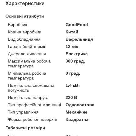
Характеристики
Основні атрибути
Виробник
GoodFood
Країна виробник
Китай
Вид обладнання
Вафельниця
Гарантійний термін
12 міс
Джерело живлення
Електрика
Максимальна робоча
300 град.
температура
Мінімальна робоча
0 град.
температура
Номінальна споживана
1.4 кВт
потужність
Номінальна напруга
220 В
Тип професійної млинниці
Однопостова
Тип управління
Механічне
Форма робочої поверхні
Квадратна
Габаритні розміри