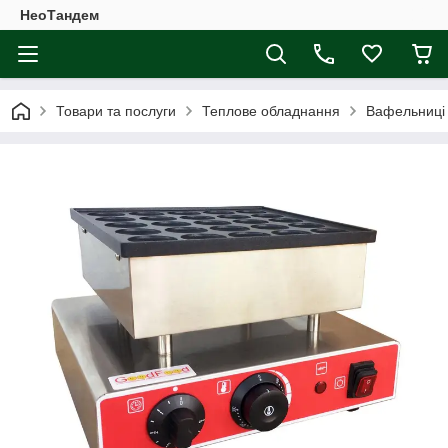
НеоТандем
Товари та послуги
Теплове обладнання
Вафельниці