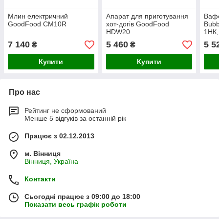
Млин електричний
Апарат для приготування
Вафе
GoodFood CM10R
хот-догів GoodFood
Bub
HDW20
1НК,
гонк
7 140
5 460
5 5
₴
₴
Купити
Купити
Про нас
Рейтинг не сформований
Менше 5 відгуків за останній рік
Працює з 02.12.2013
м. Вінниця
Вінниця, Україна
Контакти
Сьогодні працює з 09:00 до 18:00
Показати весь графік роботи