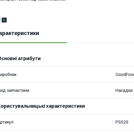
арактеристики
Основні атрибути
иробник
GoodFoo
ид запчастини
Насадка
Користувальницькі характеристики
ртикул
PSS20