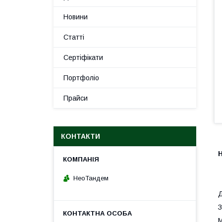
Новини
Статті
Сертіфікати
Портфоліо
Прайси
КОНТАКТИ
НеоТандем
Д
З
М