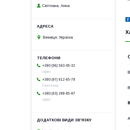
Світлана, Анна
Х
Вінниця, Україна
+380 (96) 563-05-32
офис
В
+380 (97) 612-65-78
Светлана
В
+380 (63) 288-85-87
офис
А