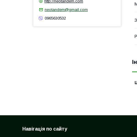
http://neotandem.com
М
neotandem@gmail.com
0965630532
З
Р
І
Ц
Навігація по сайту