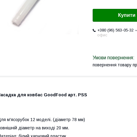
Купити
+380 (96) 563-05-32
офис
повернення товару п
Насадка для ковбас GoodFood арт. PSS
ля м'ясорубок 12 моделі. (діаметр 78 мм)
овнішній діаметр на виході 20 мм.
атеріал: білий харчовий пластик.