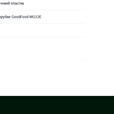
рчовий пластик
сорубки GoodFood MG12E