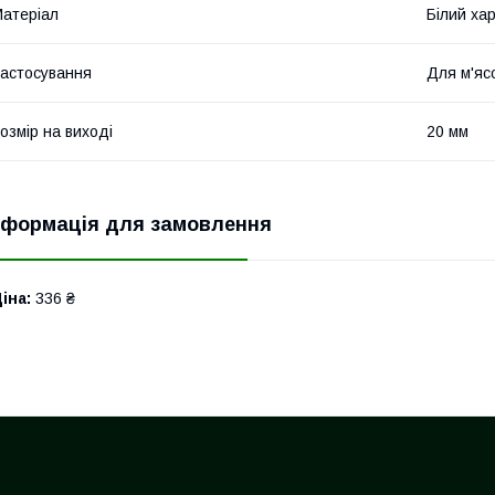
атеріал
Білий ха
астосування
Для м'я
озмір на виході
20 мм
нформація для замовлення
іна:
336 ₴