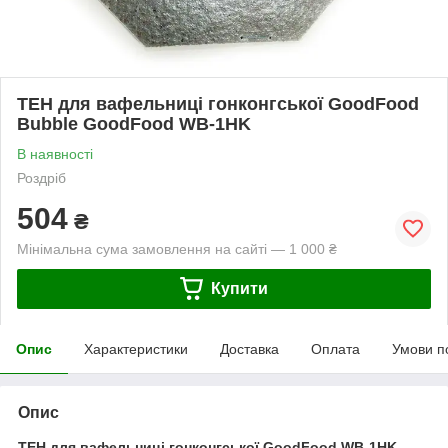
ТЕН для вафельниці гонконгської GoodFood
Bubble GoodFood WB-1HK
В наявності
Роздріб
504
₴
Мінімальна сума замовлення на сайті — 1 000 ₴
Купити
Опис
Характеристики
Доставка
Оплата
Умови п
Опис
ТЕН для вафельниці гонконгської GoodFood WB-1HK