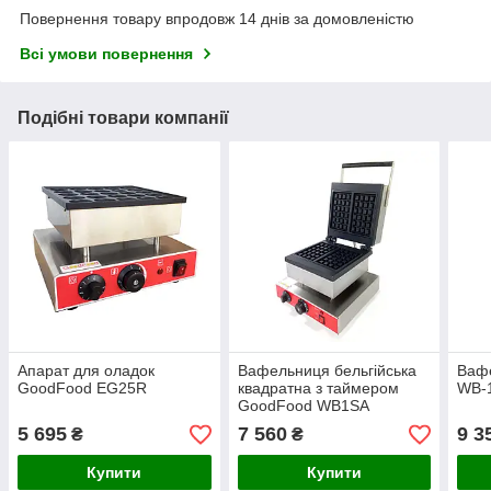
Повернення товару впродовж 14 днів за домовленістю
Всі умови повернення
Подібні товари компанії
Апарат для оладок
Вафельниця бельгійська
Ваф
GoodFood EG25R
квадратна з таймером
WB-1
GoodFood WB1SA
5 695
7 560
9 3
₴
₴
Купити
Купити