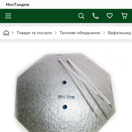
НеоТандем
Товари та послуги
Теплове обладнання
Вафельниці