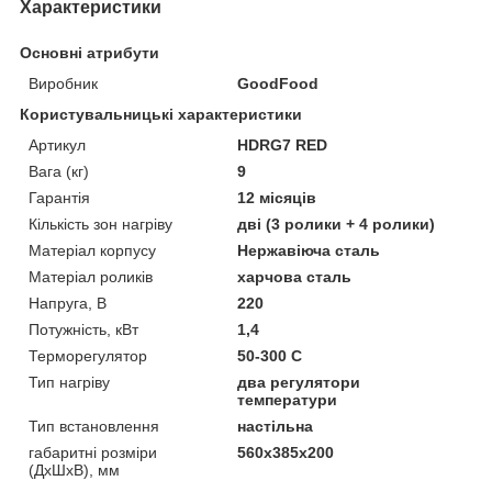
Характеристики
Основні атрибути
Виробник
GoodFood
Користувальницькі характеристики
Артикул
HDRG7 RED
Вага (кг)
9
Гарантія
12 місяців
Кількість зон нагріву
дві (3 ролики + 4 ролики)
Матеріал корпусу
Нержавіюча сталь
Матеріал роликів
харчова сталь
Напруга, В
220
Потужність, кВт
1,4
Терморегулятор
50-300 С
Тип нагріву
два регулятори
температури
Тип встановлення
настільна
габаритні розміри
560x385x200
(ДхШхВ), мм