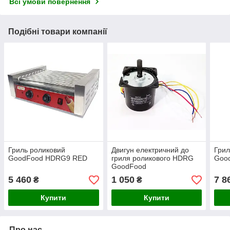
Всі умови повернення
Подібні товари компанії
Гриль роликовий
Двигун електричний до
Грил
GoodFood HDRG9 RED
гриля роликового HDRG
Goo
GoodFood
5 460
1 050
7 8
₴
₴
Купити
Купити
Про нас