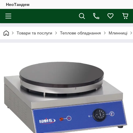
НеоТандем
Товари та послуги
Теплове обладнання
Млинниці