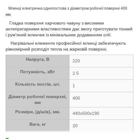
Млинці електрична однопостова з діаметром робочої поверхні 400
мм.
Гладка поверхня харчового чавуну з високими
антипригарними властивостями дає змогу приготувати тонкий
і рум'яний млинчик із мінімальним додаванням олії.
Нагрівальні елементи професійної млинці забезпечують
рівномірний розподіл тепла на жарковій поверхні.
Напруга, В
220
Потужність, кВт
2.5
Кількість постів, шт.
1
Діаметр робочої поверхні,
400
мм
Розміри, (д/ш/в), мм.
440х500х190
Вага, кг
20