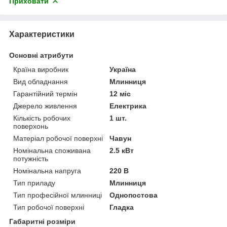
Приховати
Характеристики
Основні атрибути
Країна виробник
Україна
Вид обладнання
Млинниця
Гарантійний термін
12 міс
Джерело живлення
Електрика
Кількість робочих
1 шт.
поверхонь
Матеріал робочої поверхні
Чавун
Номінальна споживана
2.5 кВт
потужність
Номінальна напруга
220 В
Тип приладу
Млинниця
Тип професійної млинниці
Однопостова
Тип робочої поверхні
Гладка
Габаритні розміри