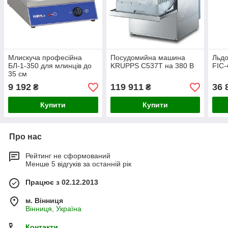
Млискуча професійна
Посудомийна машина
Льд
БЛ-1-350 для млинців до
KRUPPS C537Т на 380 В
FIС-
35 см
9 192
119 911
36 
₴
₴
Купити
Купити
Про нас
Рейтинг не сформований
Менше 5 відгуків за останній рік
Працює з 02.12.2013
м. Вінниця
Вінниця, Україна
Контакти