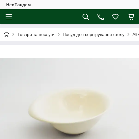
НеоТандем
Товари та послуги
Посуд для сервірування столу
Alt