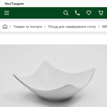
НеоТандем
Товари та послуги
Посуд для сервірування столу
Alt