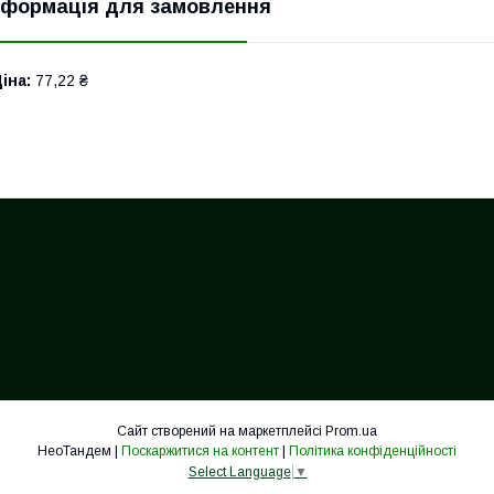
нформація для замовлення
іна:
77,22 ₴
Сайт створений на маркетплейсі
Prom.ua
НеоТандем |
Поскаржитися на контент
|
Політика конфіденційності
Select Language
▼