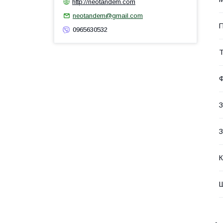
http://neotandem.com
neotandem@gmail.com
П
0965630532
Т
З
З
К