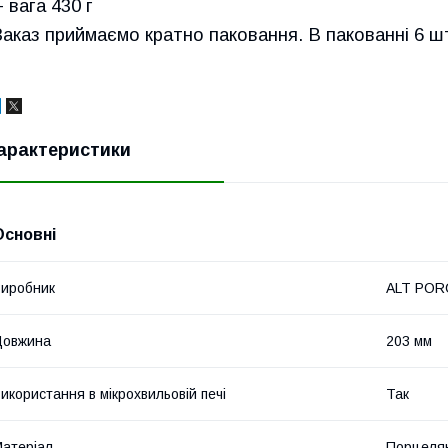
- вага 430 г
Заказ приймаємо кратно паковання. В пакованні 6
арактеристики
Основні
иробник
ALT POR
Довжина
203 мм
икористання в мікрохвильовій печі
Так
атеріал
Порцеля