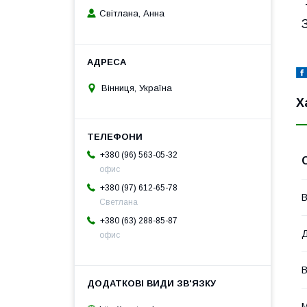
Світлана, Анна
Вінниця, Україна
Х
+380 (96) 563-05-32
офис
+380 (97) 612-65-78
В
Светлана
+380 (63) 288-85-87
офис
В
М