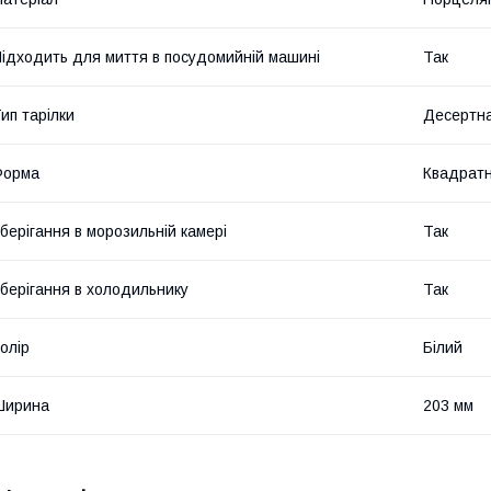
ідходить для миття в посудомийній машині
Так
ип тарілки
Десертна
Форма
Квадрат
берігання в морозильній камері
Так
берігання в холодильнику
Так
олір
Білий
Ширина
203 мм