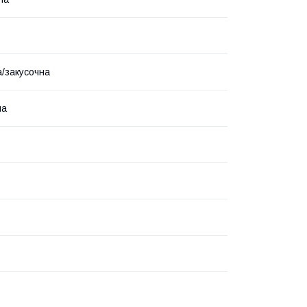
/закусочна
на