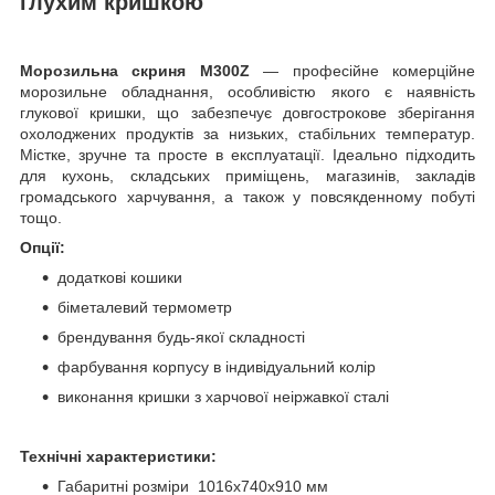
глухим кришкою
Морозильна скриня M300Z
— професійне комерційне
морозильне обладнання, особливістю якого є наявність
глукової кришки, що забезпечує довгострокове зберігання
охолоджених продуктів за низьких, стабільних температур.
Містке, зручне та просте в експлуатації. Ідеально підходить
для кухонь, складських приміщень, магазинів, закладів
громадського харчування, а також у повсякденному побуті
тощо.
Опції:
додаткові кошики
біметалевий термометр
брендування будь-якої складності
фарбування корпусу в індивідуальний колір
виконання кришки з харчової неіржавкої сталі
Технічні характеристики:
Габаритні розміри 1016х740х910 мм