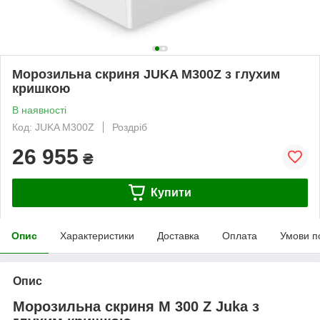
Морозильна скриня JUKA M300Z з глухим
кришкою
В наявності
Код: JUKA M300Z
Роздріб
26 955
₴
Купити
Опис
Характеристики
Доставка
Оплата
Умови п
Опис
Морозильна скриня M 300 Z Juka з