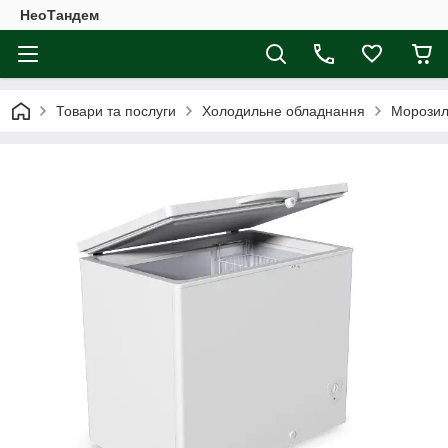
НеоТандем
Товари та послуги
Холодильне обладнання
Морозил