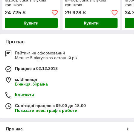
M200Z Juka з глухим
M400Z Juka з глухим
M500
кришкою
кришкою
кри
24 725
29 928
34 
₴
₴
Купити
Купити
Про нас
Рейтинг не сформований
Менше 5 відгуків за останній рік
Працює з 02.12.2013
м. Вінниця
Вінниця, Україна
Контакти
Сьогодні працює з 09:00 до 18:00
Показати весь графік роботи
Про нас