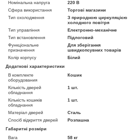
Номінальна напруга
220 В
Сфера використання
Торгові магазини
Тип охолодження
З природною циркуляцією
холодного повітря
Тип управління
Електронно-механічне
Тип встановлення
Підлоговий
Функціональне
Для зберігання
призначення
швидкопсувних товарів
Колір корпусу
Білий
Додаткові характеристики
В комплекте
Кошик
оборудования
Кількість дверей
1 шт.
обладнання
Кількість кошиків
1 шт.
обладнання
Матеріал дверей
Сталь
Спосіб відкриття дверей
Розпашна
Габаритні розміри
Вага
58 кг