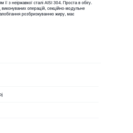
 її з неіржавкої сталі AISI 304. Проста в обігу.
д виконуваних операцій, секційно-модульне
запобігання розбризкуванню жиру, має
oj