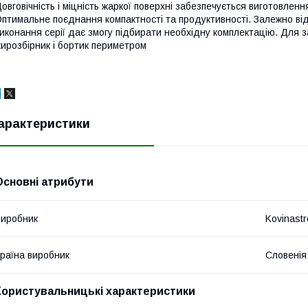
овговічність і міцність жаркої поверхні забезпечується виготовленням
птимальне поєднання компактності та продуктивності. Залежно ві
иконання серії дає змогу підбирати необхідну комплектацію. Для 
ирозбірник і бортик периметром
арактеристики
Основні атрибути
иробник
Kovinastr
раїна виробник
Словенія
Користувальницькі характеристики