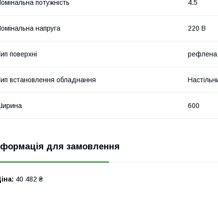
омінальна потужність
4.5
омінальна напруга
220 В
ип поверхні
рефлена
ип встановлення обладнання
Настільн
Ширина
600
нформація для замовлення
іна:
40 482 ₴