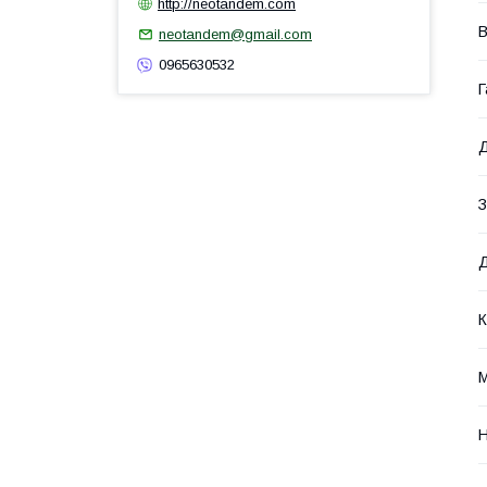
http://neotandem.com
В
neotandem@gmail.com
0965630532
Г
З
Д
К
М
Н