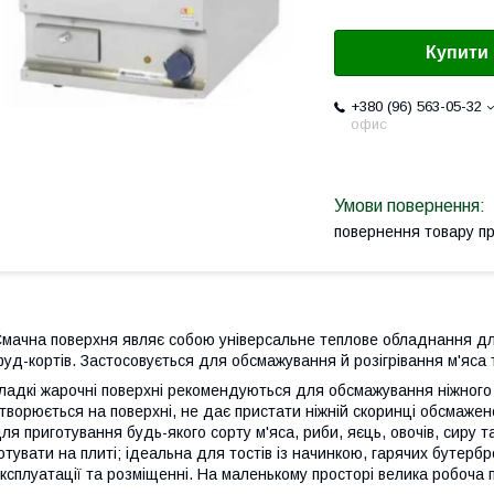
Купити
+380 (96) 563-05-32
офис
повернення товару п
мачна поверхня являє собою універсальне теплове обладнання дл
уд-кортів. Застосовується для обсмажування й розігрівання м'яса 
ладкі жарочні поверхні рекомендуються для обсмажування ніжного м
творюється на поверхні, не дає пристати ніжній скоринці обсмажен
ля приготування будь-якого сорту м'яса, риби, яєць, овочів, сиру т
отувати на плиті; ідеальна для тостів із начинкою, гарячих бутербр
ксплуатації та розміщенні. На маленькому просторі велика робоча 