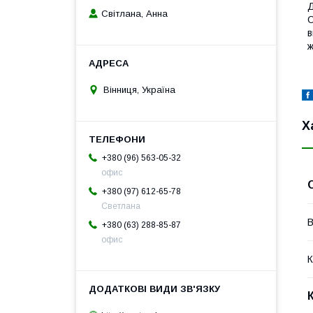
Д
Світлана, Анна
О
в
ж
Вінниця, Україна
Х
+380 (96) 563-05-32
офис
+380 (97) 612-65-78
Светлана
В
+380 (63) 288-85-87
офис
К