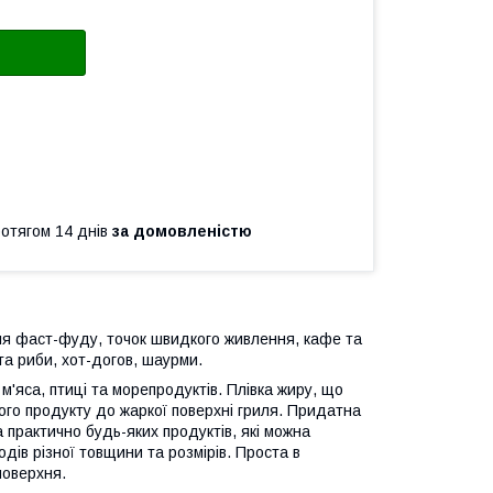
ротягом 14 днів
за домовленістю
я фаст-фуду, точок швидкого живлення, кафе та
та риби, хот-догов, шаурми.
'яса, птиці та морепродуктів. Плівка жиру, що
ого продукту до жаркої поверхні гриля. Придатна
а практично будь-яких продуктів, які можна
одів різної товщини та розмірів. Проста в
поверхня.