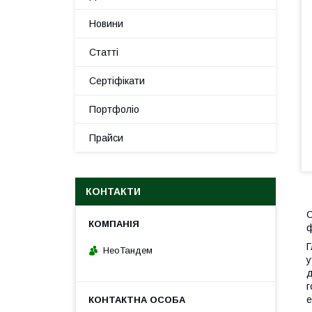
Новини
Статті
Сертіфікати
Портфоліо
Прайси
КОНТАКТИ
С
ф
Г
НеоТандем
у
д
г
е