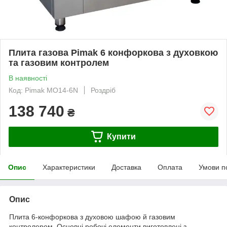
Плита газова Pimak 6 конфоркова з духовкою
та газовим контролем
В наявності
Код: Pimak MO14-6N
Роздріб
138 740
₴
Купити
Опис
Характеристики
Доставка
Оплата
Умови п
Опис
Плита 6-конфоркова з духовою шафою й газовим
контролером. Основні робочі елементи виготовлені з