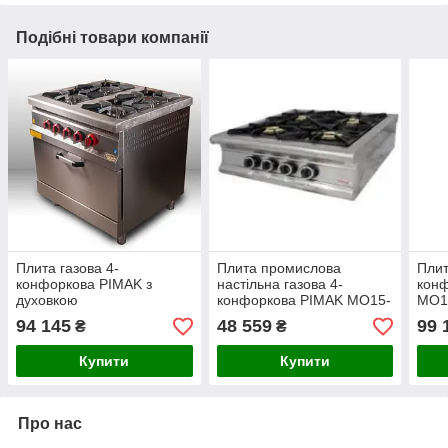
Подібні товари компанії
Плита газова 4-
Плита промислова
Плит
конфоркова PIMAK з
настільна газова 4-
конф
духовкою
конфоркова PIMAK МО15-
МО15
4N з газовим контролером
94 145
48 559
99 
₴
₴
Купити
Купити
Про нас