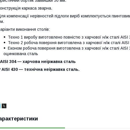
ристінний бортик заввишки 50 мм.
онструкція каркаса зварна.
ля компенсації нерівностей підлоги виріб комплектується гвинтов
м.
аріанти виконання столів:
Техно 1 виробу виготовлено повністю з харчової н/ж сталі AISI 
Техно 2 робоча поверхня виготовлена з харчової н/ж сталі AISI 3
Економ робоча поверхня виготовлена з харчової н/ж сталі AISI 3
оцинкована сталь
 AISI 304 — харчова неіржавка сталь
* AISI 430 — технічна неіржавка сталь.
арактеристики