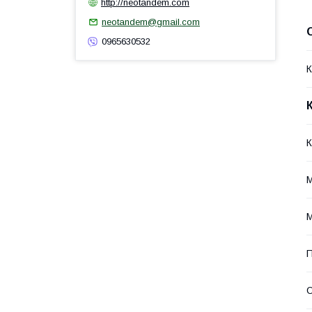
http://neotandem.com
neotandem@gmail.com
0965630532
К
К
М
М
П
О