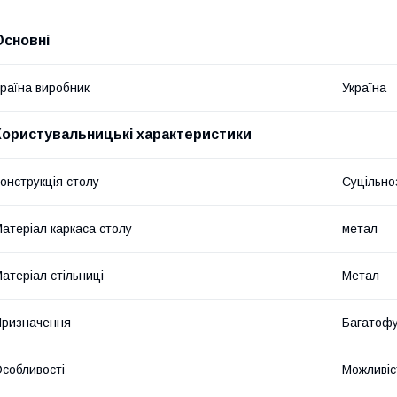
Основні
раїна виробник
Україна
Користувальницькі характеристики
онструкція столу
Суцільно
атеріал каркаса столу
метал
атеріал стільниці
Метал
ризначення
Багатофу
собливості
Можливіс