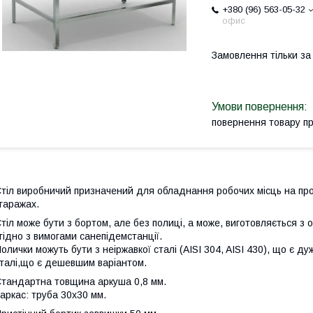
+380 (96) 563-05-32
офис
Замовлення тільки з
повернення товару п
тіл виробничий призначений для обладнання робочих місць на про
 гаражах.
тіл може бути з бортом, але без полиці, а може, виготовляється з 
гідно з вимогами санепідемстанції.
олички можуть бути з неіржавкої сталі (AISI 304, AISI 430), що є д
талі,
що є дешевшим варіантом.
тандартна товщина аркуша 0,8 мм.
аркас: труба 30х30 мм.