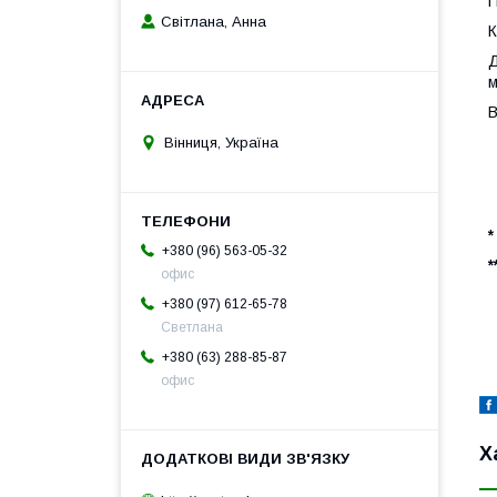
П
Світлана, Анна
К
Д
м
В
Вінниця, Україна
*
+380 (96) 563-05-32
*
офис
+380 (97) 612-65-78
Светлана
+380 (63) 288-85-87
офис
Х