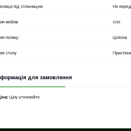
олиця під стільницею
Не пере
ип меблів
стіл
ип полиці
Цілісна
ип столу
Пристінн
нформація для замовлення
іна:
Ціну уточнюйте