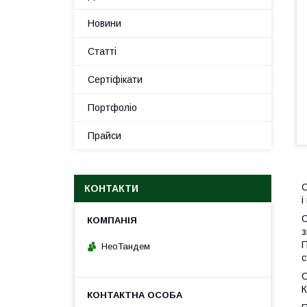
Новини
Статті
Сертіфікати
Портфоліо
Прайси
С
КОНТАКТИ
і
С
з
П
НеоТандем
с
С
К