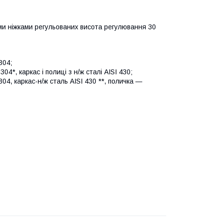
ими ніжками регульованих висота регулювання 30
304;
04*, каркас і полиці з н/ж сталі AISI 430;
04, каркас-н/ж сталь AISI 430 **, поличка —